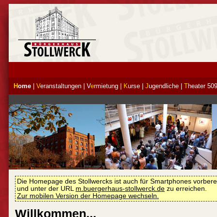
H
ome
|
V
eranstaltungen
|
V
e
rmietung
|
K
urse
|
J
ugendliche
|
T
heater 50
Die Homepage des Stollwercks ist auch für Smartphones vorberei
und unter der URL
m.buergerhaus-stollwerck.de
zu erreichen.
Zur mobilen Version der Homepage wechseln.
Willkommen...